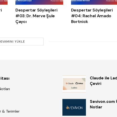
i
Despertar Söyleşileri
Despertar Söyleşileri
#03: Dr. Merve Şule
#04: Rachel Amado
Çaycı
Bortnick
DEVAMINI YÜKLE
itası
Claude ile La
Çeviri
otları
Sevivon.com 
Notlar
r & Terimler