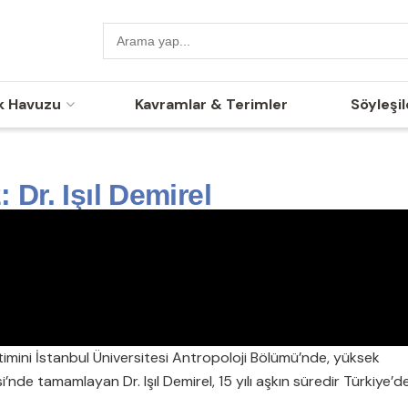
k Havuzu
Kavramlar & Terimler
Söyleşil
 Dr. Işıl Demirel
timini İstanbul Üniversitesi Antropoloji Bölümü’nde, yüksek
’nde tamamlayan Dr. Işıl Demirel, 15 yılı aşkın süredir Türkiye’d