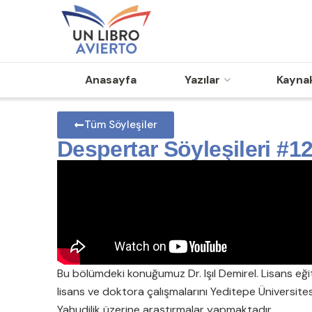
Anasayfa
Yazılar
Kayna
Tüm Söyleşiler
Despertar Söyleşileri #12:
Bu bölümdeki konuğumuz Dr. Işıl Demirel. Lisans eği
lisans ve doktora çalışmalarını Yeditepe Üniversitesi
Yahudilik üzerine araştırmalar yapmaktadır.