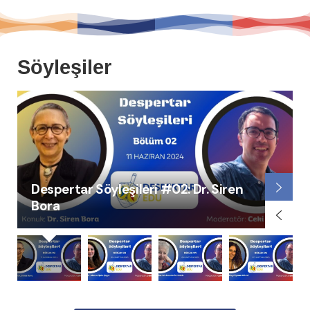
Söyleşiler
Despertar Söyleşileri #03: Dr. Merve
Şule Çaycı