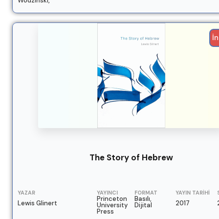
Wodziński,
İn
The Story of Hebrew
YAZAR
YAYINCI
FORMAT
YAYIN TARIHI
Princeton
Basılı,
Lewis Glinert
2017
University
Dijital
Press