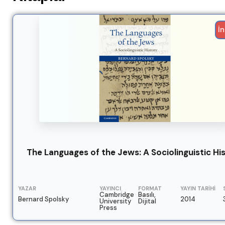
İn
The Languages of the Jews: A Sociolinguistic Hi
YAZAR
YAYINCI
FORMAT
YAYIN TARIHI
Cambridge
Basılı,
Bernard Spolsky
2014
University
Dijital
Press