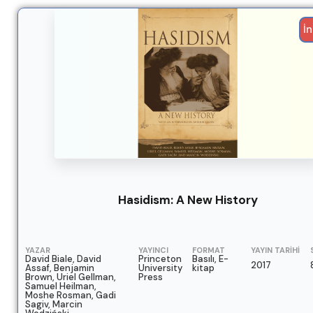
İn
Hasidism: A New History
YAZAR
YAYINCI
FORMAT
YAYIN TARIHI
David Biale, David
Princeton
Basılı, E-
2017
Assaf, Benjamin
University
kitap
Brown, Uriel Gellman,
Press
Samuel Heilman,
Moshe Rosman, Gadi
Sagiv, Marcin