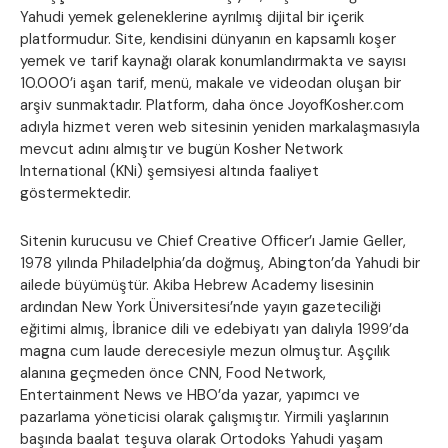
Yahudi yemek geleneklerine ayrılmış dijital bir içerik
platformudur. Site, kendisini dünyanın en kapsamlı koşer
yemek ve tarif kaynağı olarak konumlandırmakta ve sayısı
10.000’i aşan tarif, menü, makale ve videodan oluşan bir
arşiv sunmaktadır. Platform, daha önce JoyofKosher.com
adıyla hizmet veren web sitesinin yeniden markalaşmasıyla
mevcut adını almıştır ve bugün Kosher Network
International (KNi) şemsiyesi altında faaliyet
göstermektedir.
Sitenin kurucusu ve Chief Creative Officer’ı Jamie Geller,
1978 yılında Philadelphia’da doğmuş, Abington’da Yahudi bir
ailede büyümüştür. Akiba Hebrew Academy lisesinin
ardından New York Üniversitesi’nde yayın gazeteciliği
eğitimi almış, İbranice dili ve edebiyatı yan dalıyla 1999’da
magna cum laude derecesiyle mezun olmuştur. Aşçılık
alanına geçmeden önce CNN, Food Network,
Entertainment News ve HBO’da yazar, yapımcı ve
pazarlama yöneticisi olarak çalışmıştır. Yirmili yaşlarının
başında baalat teşuva olarak Ortodoks Yahudi yaşam