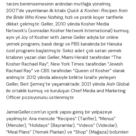
tarzını benimsemesinin ardından mutfağa yönelmiş;
2007’de yayımlanan ilk kitabı
Quick & Kosher: Recipes from
, hızlı ve pratik koşer tariflerle
the Bride Who Knew Nothing
dikkat çekmiştir. Geller, 2010 yılında Kosher Media
Network’ü (sonradan Kosher Network International) kurmuş;
aynı yıl Joy of Kosher with Jamie Geller adıyla bir online
yemek programı, basılı dergi ve PBS kanalında bir Hanuka
özel programı başlatmıştır. Sekiz adet çok satan yemek
kitabının yazarı olan Geller, Miami Herald tarafından “The
Kosher Rachael Ray”, New York Times tarafından “Jewish
Rachael Ray” ve CBS tarafından “Queen of Kosher” olarak
anılmıştır. 2012 yılında ailesiyle birlikte İsrail’e yerleşen
Geller, Beit Şemeş’te yaşamaktadır. 2021 yılında Aish Global
ile ortaklık kurmuş ve kuruluşun Chief Media and Marketing
Officer pozisyonunu üstlenmiştir.
JamieGeller.com’un içerik yapısı geniş bir yelpazeye
yayılmıştır. Ana menüde “Recipes” (Tarifler), “Menus”
(Menüler), “Holidays” (Bayramlar), “Videos” (Videolar),
“Meal Plans” (Yemek Planları) ve “Shop” (Mağaza) bölümleri