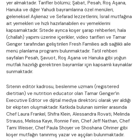
yer almaktadır. Tarifler bölümü; Şabat, Pesah, Roş Aşana,
Hanuka ve diğer Yahudi bayramlarına özel menüleri,
geleneksel Aşkenaz ve Sefarad lezzetlerini, İsrail mutfağına
ait yemekleri ve hızlı hazırlanabilen ev yemeklerini
kapsamaktadır. Sitede ayrıca koşer şarap rehberleri, hala
(challah) yapımı üzerine içerikler, video tarifleri ve Tamar
Genger tarafından geliştirilen Fresh Families adlı sağlıklı aile
menü planlama programı bulunmaktadır. Tatil rehberi
sayfaları Pesah, Şavuot, Roş Aşana ve Hanuka gibi yoğun
mutfak hazırlığı gerektiren bayramlar için kapsamlı kaynaklar
sunmaktadır.
Sitenin editör kadrosu, beslenme uzmanı (registered
dietitian) ve nutrition educator olan Tamar Genger’in
Executive Editor ve dijital medya direktörü olarak yer aldığı
bir ekipten oluşmaktadır. Katkıda bulunan isimler arasında
Chef Laura Frankel, Shifra Klein, Alessandra Rovati, Melinda
Strauss, Melissa Kaye, Ronnie Fein, Chef Jeff Nathan, Chef
Tami Weiser, Chef Paula Shoyer ve Shoshana Ohriner gibi
koşer mutfağın tanınmış yazar ve aşçıları bulunmaktadır.