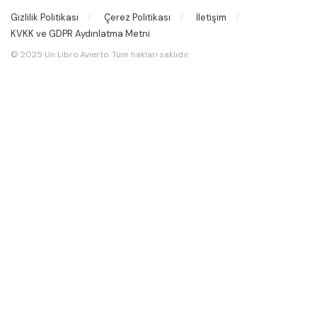
Gizlilik Politikası
Çerez Politikası
İletişim
KVKK ve GDPR Aydınlatma Metni
© 2025 Un Libro Avierto. Tüm hakları saklıdır.