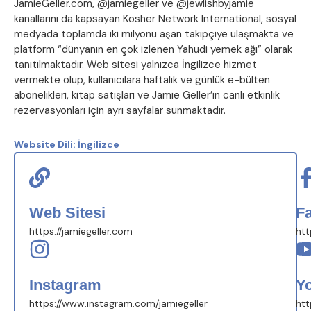
JamieGeller.com, @jamiegeller ve @jewlishbyjamie
kanallarını da kapsayan Kosher Network International, sosyal
medyada toplamda iki milyonu aşan takipçiye ulaşmakta ve
platform “dünyanın en çok izlenen Yahudi yemek ağı” olarak
tanıtılmaktadır. Web sitesi yalnızca İngilizce hizmet
vermekte olup, kullanıcılara haftalık ve günlük e-bülten
abonelikleri, kitap satışları ve Jamie Geller’in canlı etkinlik
rezervasyonları için ayrı sayfalar sunmaktadır.
Website Dili:
İngilizce
Web Sitesi
F
https://jamiegeller.com
htt
Instagram
Y
https://www.instagram.com/jamiegeller
htt